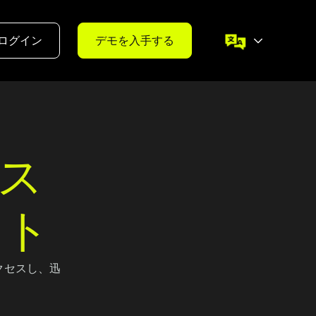
ログイン
デモを入手する
Iス
ント
クセスし、迅